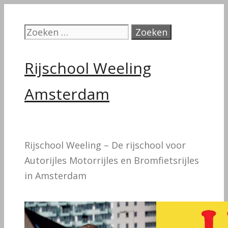
Ga
naar
Zoek
de
naar:
inhoud
Rijschool Weeling
Amsterdam
Rijschool Weeling – De rijschool voor
Autorijles Motorrijles en Bromfietsrijles
in Amsterdam