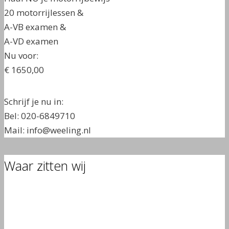
20 motorrijlessen &
A-VB examen &
A-VD examen
Nu voor:
€ 1650,00
Schrijf je nu in:
Bel: 020-6849710
Mail: info@weeling.nl
Waar zitten wij